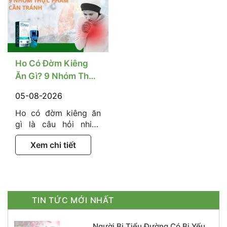
ảnh hưởng đến đường
đờm không phải là
huyết mà còn có thể
một bệnh cụ thể mà
tác động đến mạch
có thể xuất hiện do
máu, hệ thần kinh và
dịch tiết đường hô
hormone –…
hấp bị…
Ho Có Đờm Kiêng
Ăn Gì? 9 Nhóm Thực
Phẩm Cần Tránh Để
05-08-2026
Nhanh Khỏi
Ho có đờm kiêng ăn
gì là câu hỏi nhiều
người quan tâm khi
Xem chi tiết
xuất hiện tình trạng
ho kèm dịch nhầy ở
cổ họng hoặc đường
hô hấp. Chế độ ăn
không trực tiếp điều
TIN TỨC MỚI NHẤT
trị nguyên nhân gây
ho, nhưng lựa chọn
thực phẩm phù hợp
Người Bị Tiểu Đường Có Bị Yếu