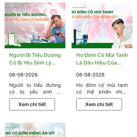
Người Bị Tiểu Đường
Ho Đờm Có Mùi Tanh
Có Bị Yếu Sinh Lý
Là Dấu Hiệu Của
Không? Nguyên
Bệnh Gì? Có Nguy
06-08-2026
06-08-2026
Nhân Và Cách Cải
Hiểm Không?
Người bị tiểu đường
Ho đờm có mùi tanh
Thiện
có bị yếu sinh lý
có thể khiến nhiều
không? Đây là vấn đề
người lo lắng, đặc
Xem chi tiết
Xem chi tiết
khá nhiều người quan
biệt khi tình trạng kéo
tâm nhưng thường
dài hoặc đi kèm đờm
ngại chia sẻ, đặc biệt
vàng, xanh, đau ngực
ở nam giới. Thực tế,
hay khó thở. Tuy
tiểu đường không chỉ
nhiên, mùi tanh của