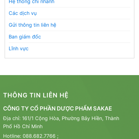
Hệ thống chi nhánh
Các dịch vụ
Gửi thông tin liên hệ
Ban giám đốc
Lĩnh vực
THÔNG TIN LIÊN HỆ
CÔNG TY CỔ PHẦN DƯỢC PHẨM SAKAE
Địa chỉ: 161/1 Cộng Hòa, Phường Bảy Hiền, Thành
Phố Hồ Chí Minh
Hotline: 088.682.7766 ;