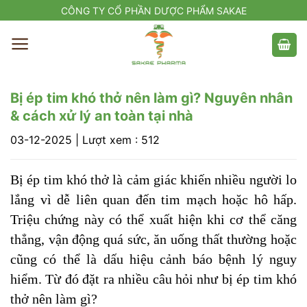
Skip
CÔNG TY CỔ PHẦN DƯỢC PHẨM SAKAE
to
content
Bị ép tim khó thở nên làm gì? Nguyên nhân
& cách xử lý an toàn tại nhà
03-12-2025
|
Lượt xem : 512
Bị ép tim khó thở là cảm giác khiến nhiều người lo
lắng vì dễ liên quan đến tim mạch hoặc hô hấp.
Triệu chứng này có thể xuất hiện khi cơ thể căng
thẳng, vận động quá sức, ăn uống thất thường hoặc
cũng có thể là dấu hiệu cảnh báo bệnh lý nguy
hiểm. Từ đó đặt ra nhiều câu hỏi như bị ép tim khó
thở nên làm gì?