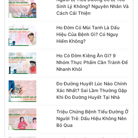
có thể giúp hạn chế
Sinh Lý Không? Nguyên Nhân Và
kích ứng…
Cách Cải Thiện
Ho Đờm Có Mùi Tanh Là Dấu
Hiệu Của Bệnh Gì? Có Nguy
Hiểm Không?
Ho Có Đờm Kiêng Ăn Gì? 9
Nhóm Thực Phẩm Cần Tránh Để
Nhanh Khỏi
Đo Đường Huyết Lúc Nào Chính
Xác Nhất? Sai Lầm Thường Gặp
Khi Đo Đường Huyết Tại Nhà
Triệu Chứng Bệnh Tiểu Đường Ở
Người Trẻ: Dấu Hiệu Không Nên
Bỏ Qua